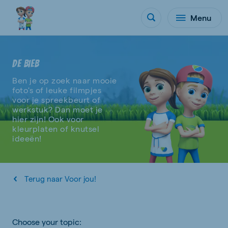
Menu
DE BIEB
Ben je op zoek naar mooie
foto's of leuke filmpjes
voor je spreekbeurt of
werkstuk? Dan moet je
hier zijn! Ook voor
kleurplaten of knutsel
ideeën!
Terug naar Voor jou!
Choose your topic: