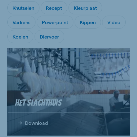
Knutselen
Recept
Kleurplaat
Varkens
Powerpoint
Kippen
Video
Koeien
Diervoer
Het slachthuis
Download