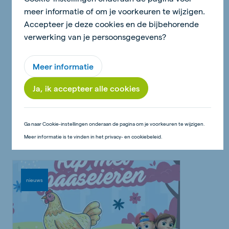
meer informatie of om je voorkeuren te wijzigen.
Accepteer je deze cookies en de bijbehorende
verwerking van je persoonsgegevens?
Meer informatie
18 juni 2026 - 2 minuten
Ja, ik accepteer alle cookies
'Spek' taculaire Biggenlolly's
Ga naar Cookie-instellingen onderaan de pagina om je voorkeuren te wijzigen.
Lees verder
Meer informatie is te vinden in het privacy- en cookiebeleid.
nieuws