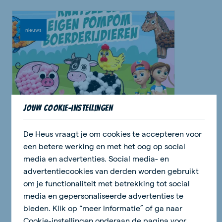
nieuws
Jouw cookie-instellingen
18 juni 2026 - 2 minuten
Pompom boerderijdieren
De Heus vraagt je om cookies te accepteren voor
een betere werking en met het oog op social
media en advertenties. Social media- en
Lees verder
advertentiecookies van derden worden gebruikt
om je functionaliteit met betrekking tot social
media en gepersonaliseerde advertenties te
bieden. Klik op “meer informatie” of ga naar
nieuws
Cookie-instellingen onderaan de pagina voor