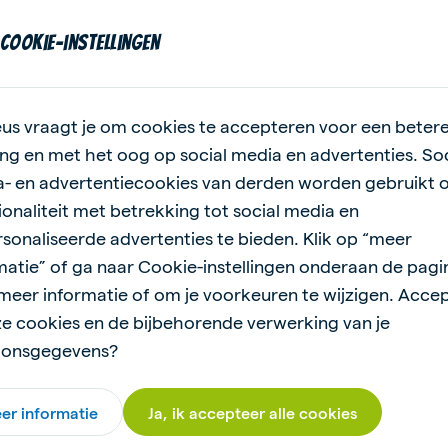
 been. Je haren gaan dan recht overeind staan om zo jouw lic
en, om de warmte juist kwijt te raken wanneer je het heet he
cookie-instellingen
huid net zoals je afkoelt wanneer je een waterballon vangt. Ee
 een andere manier.
us vraagt je om cookies te accepteren voor een beter
ng en met het oog op social media en advertenties. Soc
- en advertentiecookies van derden worden gebruikt 
ionaliteit met betrekking tot social media en
sonaliseerde advertenties te bieden. Klik op “meer
matie” of ga naar Cookie-instellingen onderaan de pagi
ess
meer informatie of om je voorkeuren te wijzigen. Acce
ze cookies en de bijbehorende verwerking van je
et zweten en probeert de warmte kwijt te raken door sneller 
oonsgegevens?
 dat doet. Ook de varkens hebben last van hitte. De boer help
oed te ventileren en ze van voldoende schoon drinkwater en ve
er informatie
Ja, ik accepteer alle cookies