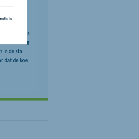
k nog warmer,
. Doordat de
atie is
n binnen. De
 kan doen, is
koeien die dag
 in de stal
or dat de koe