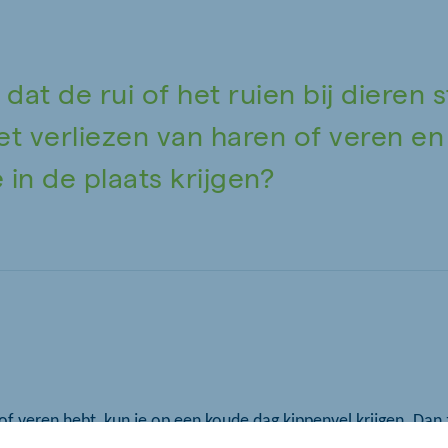
 dat de rui of het ruien bij dieren 
et verliezen van haren of veren en
 in de plaats krijgen?
of veren hebt, kun je op een koude dag kippenvel krijgen. Dan z