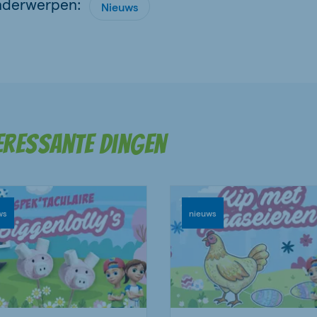
nderwerpen:
Nieuws
teressante dingen
ws
nieuws