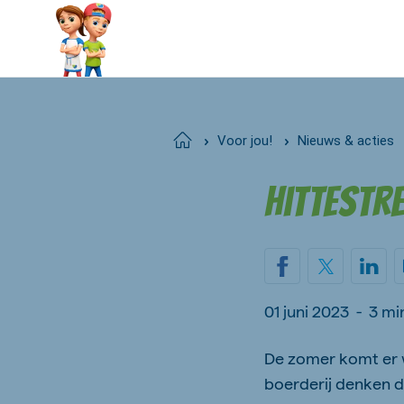
Home
Voor jou!
Nieuws & acties
Hittestr
01 juni 2023
-
3 mi
De zomer komt er w
boerderij denken da