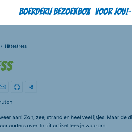
Boerderij bezoekbox
Voor jou!
Hittestress
ess
nuten
eer aan! Zon, zee, strand en heel veel ijsjes. Maar de d
ar anders over. In dit artikel lees je waarom.