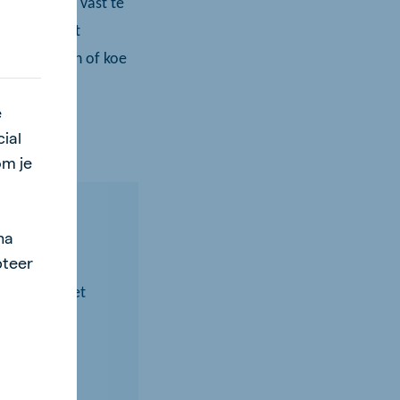
haamswarmte vast te
bt. Het zweet
n kip, varken of koe
e
ial
om je
na
pteer
te ademen, net
t de dieren
rs voer te