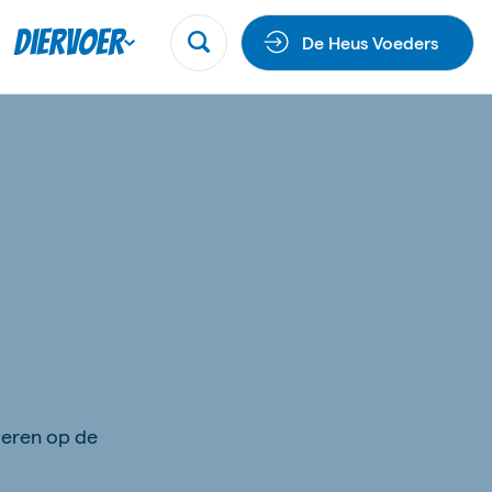
Diervoer
De Heus Voeders
ieren op de