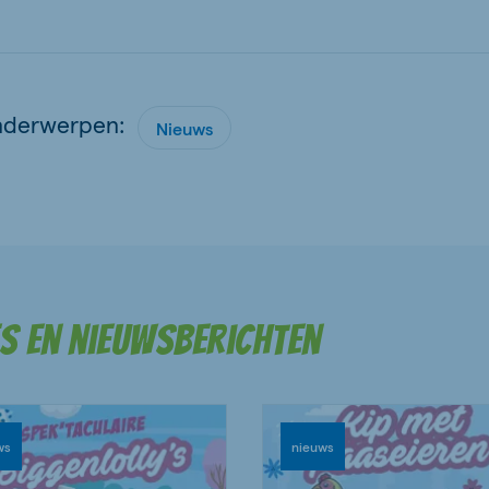
nderwerpen:
Nieuws
es en nieuwsberichten
ws
nieuws