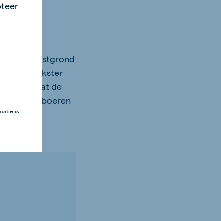
pteer
uikt als nestgrond
f de scholekster
nesten zodat de
Soms vinden boeren
atie is