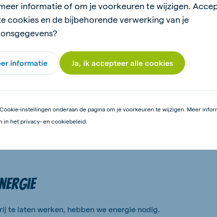
meer informatie of om je voorkeuren te wijzigen. Acce
ze cookies en de bijbehorende verwerking van je
oonsgegevens?
koeien in grazen worden in het voorjaar dankbaar gebr
er informatie
Ja, ik accepteer alle cookies
e kent er vast wel een paar zoals de kievit, de grutto o
nje snavel. In het broedseizoen markeren de boeren de 
tijdens het maaien heel blijven en uit kunnen komen. 
Cookie-instellingen onderaan de pagina om je voorkeuren te wijzigen. Meer inform
reekalf in het lange gras.
n in het privacy- en cookiebeleid.
nergie
ij te laten werken, hebben we energie nodig.