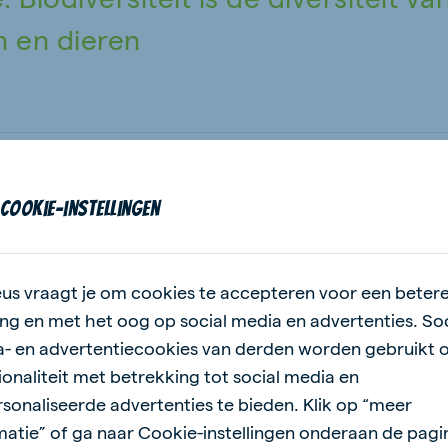
n en dieren
cookie-instellingen
ls graadmeter
 het water in de sloot is vervuild is dit slecht voor de 
us vraagt je om cookies te accepteren voor een beter
ar helemaal voor de planten en dieren in de natuur. Dit zi
ng en met het oog op social media en advertenties. Soc
iversiteit in planten en dieren voorkomen. Dit noem je 
- en advertentiecookies van derden worden gebruikt 
helpt de insecten door bijvoorbeeld klaver en andere
ionaliteit met betrekking tot social media en
of een kikkerpoel aan te leggen. Meer soorten planten
sonaliseerde advertenties te bieden. Klik op “meer
n meer soorten insecten zorgen weer voor meer soorte
matie” of ga naar Cookie-instellingen onderaan de pagi