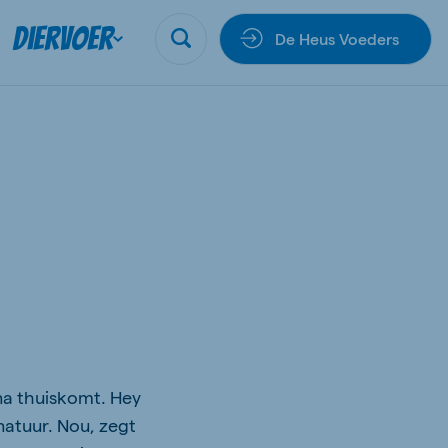
Diervoer
De Heus Voeders
nna thuiskomt. Hey
 natuur. Nou, zegt