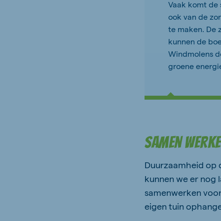
Vaak komt de s
ook van de zo
te maken. De z
kunnen de boer
Windmolens do
groene energie
Samen Werke
Duurzaamheid op de
kunnen we er nog la
samenwerken voor
eigen tuin ophang