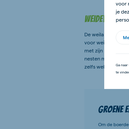
voor 
je de
Weidevogels
pers
De weilanden waar 
Me
voor weidevogels. J
met zijn lange ora
nesten met eieren 
Ga naar 
zelfs wel eens een 
te vinde
Groene e
Om de boerder