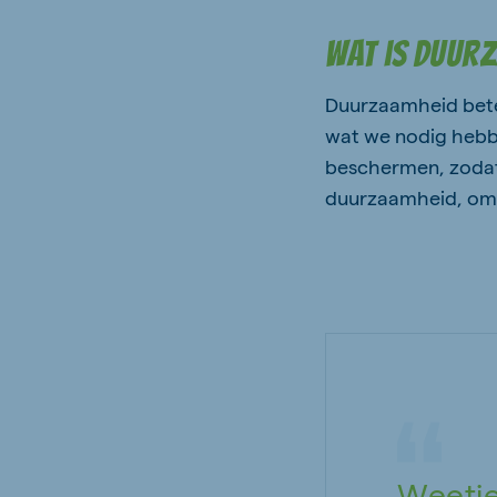
Wat is duur
Duurzaamheid betek
wat we nodig hebbe
beschermen, zodat 
duurzaamheid, omd
Weetje: