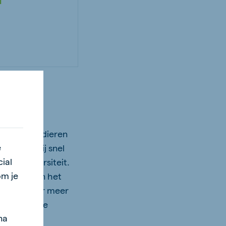
planten en dieren
e
e je al vrij snel
ial
de biodiversiteit.
om je
 bloemen in het
 zorgen voor meer
n dieren die
na