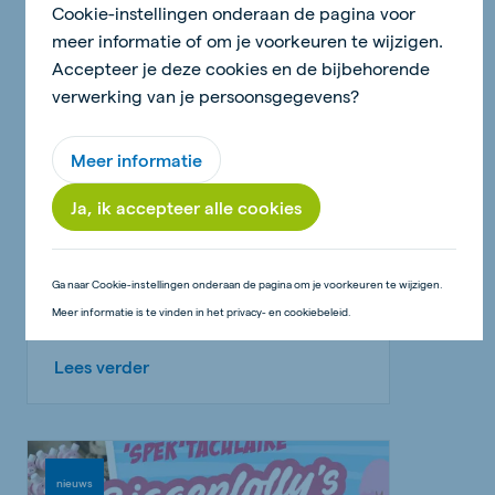
Cookie-instellingen onderaan de pagina voor
meer informatie of om je voorkeuren te wijzigen.
Accepteer je deze cookies en de bijbehorende
nieuws
verwerking van je persoonsgegevens?
Meer informatie
Ja, ik accepteer alle cookies
18 juni 2026 - 2 minuten
Ga naar Cookie-instellingen onderaan de pagina om je voorkeuren te wijzigen.
Pompom boerderijdieren
Meer informatie is te vinden in het privacy- en cookiebeleid.
Lees verder
nieuws