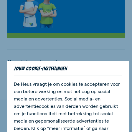
Gerelateerde onderwerpen:
Jouw cookie-instellingen
Nieuws
De Heus vraagt je om cookies te accepteren voor
een betere werking en met het oog op social
media en advertenties. Social media- en
advertentiecookies van derden worden gebruikt
om je functionaliteit met betrekking tot social
Bekijk onze laatste acties en
media en gepersonaliseerde advertenties te
nieuwsberichten
bieden. Klik op “meer informatie” of ga naar